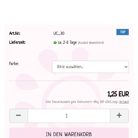
TOP
Art.Nr.:
UC_30
Lieferzeit:
ca. 2-3 Tage
(Ausland abweichend)
Farbe:
1,25 EUR
Kein Steuerausweis gem. Kleinuntern.-Reg. §19 UStG zzgl.
Versand