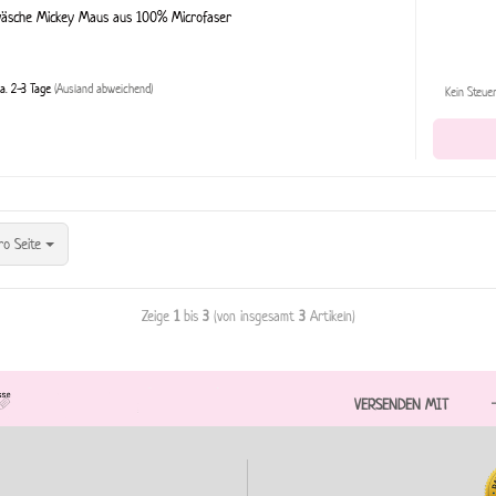
wäsche Mickey Maus aus 100% Microfaser
a. 2-3 Tage
(Ausland abweichend)
Kein Steue
ro Seite
Zeige
1
bis
3
(von insgesamt
3
Artikeln)
VERSENDEN MIT