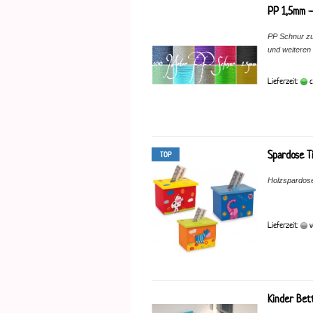
PP 1,5mm -
PP Schnur
z
und weiteren 
Lieferzeit:
c
Spardose T
TOP
Holzspardosen
Lieferzeit:
v
Kinder Bet