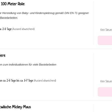
 100 Meter Rolle
ur Herstellung von Baby- und Kinderspielzeug gemäß DIN EN 71 geeignet
Bastelarbeiten.
a. 2-3 Tage
(Ausland abweichend)
Kein Steue
iere
 zum individualisieren für viele Bastelarbeiten
on ca. 2-3 Tage bis ca. 3-7 Tage
(Ausland abweichend)
Kein Steue
twäsche Mickey Maus