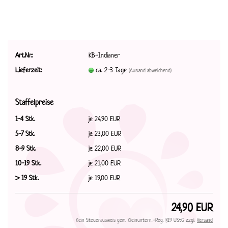
Art.Nr.:
KB-Indianer
Lieferzeit:
ca. 2-3 Tage
(Ausland abweichend)
Staffelpreise
1-4 Stk.
je 24,90 EUR
5-7 Stk.
je 23,00 EUR
8-9 Stk.
je 22,00 EUR
10-19 Stk.
je 21,00 EUR
> 19 Stk.
je 19,00 EUR
24,90 EUR
Kein Steuerausweis gem. Kleinuntern.-Reg. §19 UStG zzgl.
Versand