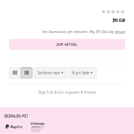
7,90 EUR
Kein Steuerausweis gem. Kleinuntern.-Reg. §19 UStG zzgl.
Versand
ZUM ARTIKEL
Sortieren nach
8 pro Seite
Zeige
1
bis
6
(von insgesamt
6
Artikeln)
BEZAHLEN MIT